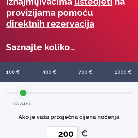
iznajmljivačima
uštedjeti
na
provizijama pomoću
direktnih rezervacija
Saznajte koliko…
100 €
400 €
700 €
1000 €
POVUCI ME!
Ako je vaša prosječna cijena noćenja
€