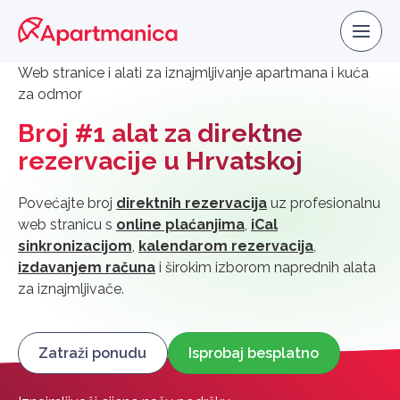
Web stranice i alati za iznajmljivanje apartmana i kuća
za odmor
Broj #1 alat za direktne
rezervacije u Hrvatskoj
Povećajte broj
direktnih rezervacija
uz profesionalnu
web stranicu s
online plaćanjima
,
iCal
sinkronizacijom
,
kalendarom rezervacija
,
izdavanjem računa
i širokim izborom naprednih alata
za iznajmljivače.
Zatraži ponudu
Isprobaj besplatno