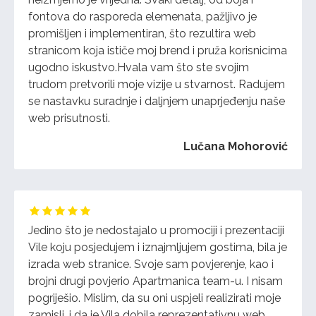
fontova do rasporeda elemenata, pažljivo je
promišljen i implementiran, što rezultira web
stranicom koja
ističe moj brend i pruža korisnicima
ugodno iskustvo.Hvala vam što ste svojim
trudom pretvorili moje vizije u stvarnost. Radujem
se nastavku suradnje i daljnjem unaprjeđenju naše
web prisutnosti.
Lučana Mohorović
Jedino što je nedostajalo u promociji i prezentaciji
Vile koju posjedujem i iznajmljujem gostima, bila je
izrada web stranice. Svoje sam povjerenje, kao i
brojni drugi povjerio Apartmanica team-u. I nisam
pogriješio. Mislim, da su oni uspjeli realizirati moje
zamisli, i da je Vila dobila reprezentativnu web