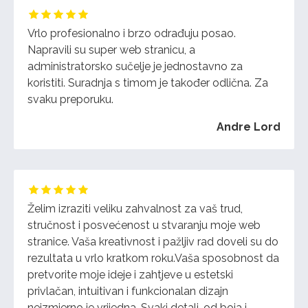
Vrlo profesionalno i brzo odrađuju posao.
Napravili su super web stranicu, a
administratorsko sučelje je jednostavno za
koristiti. Suradnja s timom je također odlična. Za
svaku preporuku.
Andre Lord
Želim izraziti veliku zahvalnost za vaš trud,
stručnost i posvećenost u stvaranju moje web
stranice. Vaša kreativnost i pažljiv rad doveli su do
rezultata u vrlo kratkom roku.Vaša sposobnost da
pretvorite moje ideje i zahtjeve u estetski
privlačan, intuitivan i funkcionalan dizajn
neizmjerno je vrijedna. Svaki detalj, od boja i