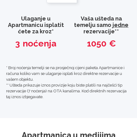
Ulaganje u
Vaša ušteda na
Apartmanicu isplatit
temelju samo
jedne
ćete za kroz*
rezervacije**
3
noćenja
1050
€
* Broj noćenja temelji se na prosječnoj cijeni paketa Apartmanice i
računa koliko vam se ulaganje isplati kroz direktne rezervacije u
vašem objektu.
** Ušteda prikazuje iznos provizije koju biste platili na najčešći tip
rezervacije (7 noćenja) na OTA kanalima. Kod direktnih rezervacija
taj iznos izbjegavate.
Apartmanica u medijima