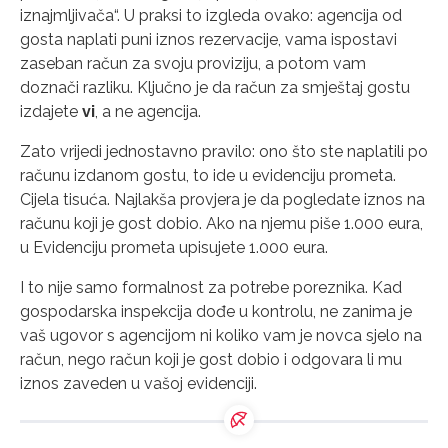
iznajmljivača“. U praksi to izgleda ovako: agencija od
gosta naplati puni iznos rezervacije, vama ispostavi
zaseban račun za svoju proviziju, a potom vam
doznači razliku. Ključno je da račun za smještaj gostu
izdajete
vi
, a ne agencija.
Zato vrijedi jednostavno pravilo: ono što ste naplatili po
računu izdanom gostu, to ide u evidenciju prometa.
Cijela tisuća. Najlakša provjera je da pogledate iznos na
računu koji je gost dobio. Ako na njemu piše 1.000 eura,
u Evidenciju prometa upisujete 1.000 eura.
I to nije samo formalnost za potrebe poreznika. Kad
gospodarska inspekcija dođe u kontrolu, ne zanima je
vaš ugovor s agencijom ni koliko vam je novca sjelo na
račun, nego račun koji je gost dobio i odgovara li mu
iznos zaveden u vašoj evidenciji.