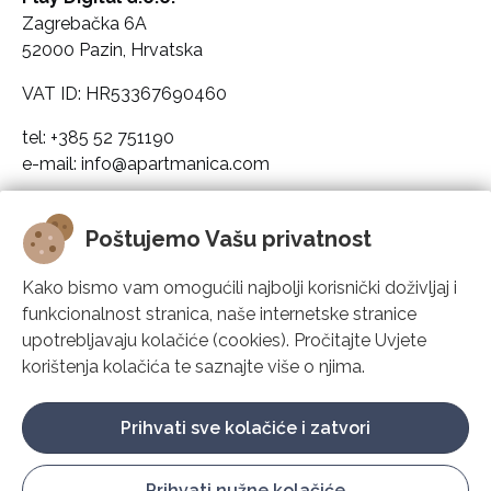
Zagrebačka 6A
52000 Pazin, Hrvatska
VAT ID: HR53367690460
tel: +385 52 751190
e-mail: info@apartmanica.com
Pravni podaci društva
Poštujemo Vašu privatnost
Apartmanica
Kako bismo vam omogućili najbolji korisnički doživljaj i
funkcionalnost stranica, naše internetske stranice
Rješenje
upotrebljavaju kolačiće (cookies). Pročitajte Uvjete
korištenja kolačića te saznajte više o njima.
Podrška
Prihvati sve kolačiće i zatvori
Prihvati nužne kolačiće