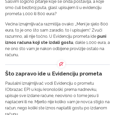
Sasvim logično pitanje koje se onda postavlja, a koje
smo čuli bezbroj puta, glasi: upisujem li u evidenciju
prometa 1.000 ili 800 eura?
Većina iznajmljivača razmišlja ovako: „Meni je sjelo 800
eura, to je ono što sam zaradio, to i upisujem.“ Zvuči
razumno, ali nije točno. U Evidenciju prometa ide
puni
iznos računa koji ste izdali gostu
, dakle 1.000 eura, a
ne ono što vam je nakon odbijene provizije ostalo na
računu.
Što zapravo ide u Evidenciju prometa
Paušalni iznajmljivač vodi Evidenciju o prometu
(Obrazac EP) u koju kronološki, prema nadnevku,
upisuje sve izdane račune, neovisno o tome jesu li
naplaćeni ili ne. Mjerilo nije koliko vam je novca stiglo na
račun, nego koliki ste iznos naplatili gostu po izdanom
računu.