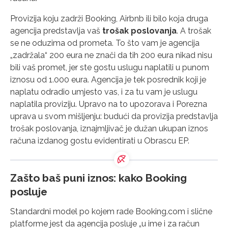
Provizija koju zadrži Booking, Airbnb ili bilo koja druga
agencija predstavlja vaš
trošak poslovanja
. A trošak
se ne oduzima od prometa. To što vam je agencija
„zadržala“ 200 eura ne znači da tih 200 eura nikad nisu
bili vaš promet, jer ste gostu uslugu naplatili u punom
iznosu od 1.000 eura. Agencija je tek posrednik koji je
naplatu odradio umjesto vas, i za tu vam je uslugu
naplatila proviziju. Upravo na to upozorava i Porezna
uprava u svom mišljenju: budući da provizija predstavlja
trošak poslovanja, iznajmljivač je dužan ukupan iznos
računa izdanog gostu evidentirati u Obrascu EP.
Zašto baš puni iznos: kako Booking
posluje
Standardni model po kojem rade Booking.com i slične
platforme jest da agencija posluje „u ime i za račun