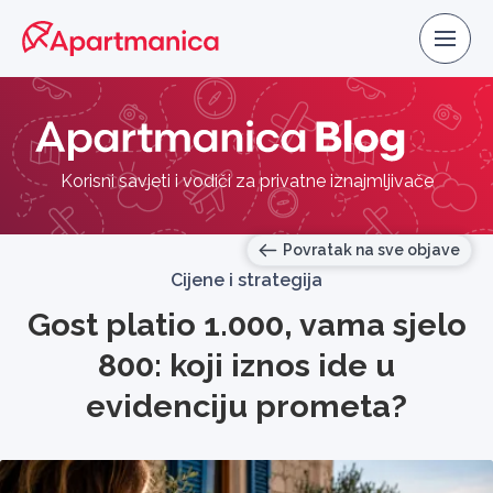
Korisni savjeti i vodiči za privatne iznajmljivače
Povratak na sve objave
Cijene i strategija
Gost platio 1.000, vama sjelo
800: koji iznos ide u
evidenciju prometa?