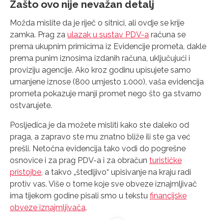
Zašto ovo nije nevažan detalj
Možda mislite da je riječ o sitnici, ali ovdje se krije
zamka. Prag za
ulazak u sustav PDV-a
računa se
prema ukupnim primicima iz Evidencije prometa, dakle
prema punim iznosima izdanih računa, uključujući i
proviziju agencije. Ako kroz godinu upisujete samo
umanjene iznose (800 umjesto 1.000), vaša evidencija
prometa pokazuje manji promet nego što ga stvarno
ostvarujete.
Posljedica je da možete misliti kako ste daleko od
praga, a zapravo ste mu znatno bliže ili ste ga već
prešli. Netočna evidencija tako vodi do pogrešne
osnovice i za prag PDV-a i za obračun
turističke
pristojbe
, a takvo „štedljivo“ upisivanje na kraju radi
protiv vas. Više o tome koje sve obveze iznajmljivač
ima tijekom godine pisali smo u tekstu
financijske
obveze iznajmljivača
.