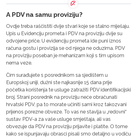
A PDV na samu proviziju?
Ovdje treba raščistiti dvije stvari koje se stalno miješaju.
Upis u Evidenciju prometa i PDV na proviziju dvije su
odvojene priče. U evidenciju prometa ide puni iznos
računa gostu i provizija se od njega ne oduzima. PDV
na proviziju poseban je mehanizam koji s tim upisom
nema veze.
Čim surađujete s posrednikom sa sjedištem u
Europskoj uniji, dužni ste najkasnije 15 dana prije
početka korištenja te usluge zatražiti PDV identifikacijski
broj. Strani posrednik na proviziju neće obračunati
hrvatski PDV, pa to morate učiniti sami kroz takozvani
prijenos porezne obveze. To vas ne stavlja u „redovni“
sustav PDV-a za vaše usluge smještaja, ali vas
obvezuje da PDV na proviziju prijavite i platite. O tome
kako se ispunjavaju obrasci pisali smo detaljno u vodiču