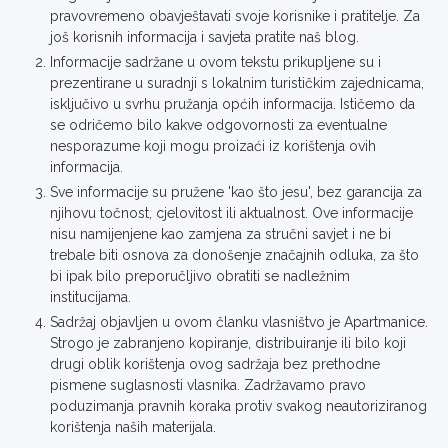
pravovremeno obavještavati svoje korisnike i pratitelje. Za
još korisnih informacija i savjeta pratite naš blog.
Informacije sadržane u ovom tekstu prikupljene su i
prezentirane u suradnji s lokalnim turističkim zajednicama,
isključivo u svrhu pružanja općih informacija. Ističemo da
se odričemo bilo kakve odgovornosti za eventualne
nesporazume koji mogu proizaći iz korištenja ovih
informacija.
Sve informacije su pružene 'kao što jesu', bez garancija za
njihovu točnost, cjelovitost ili aktualnost. Ove informacije
nisu namijenjene kao zamjena za stručni savjet i ne bi
trebale biti osnova za donošenje značajnih odluka, za što
bi ipak bilo preporučljivo obratiti se nadležnim
institucijama.
Sadržaj objavljen u ovom članku vlasništvo je Apartmanice.
Strogo je zabranjeno kopiranje, distribuiranje ili bilo koji
drugi oblik korištenja ovog sadržaja bez prethodne
pismene suglasnosti vlasnika. Zadržavamo pravo
poduzimanja pravnih koraka protiv svakog neautoriziranog
korištenja naših materijala.