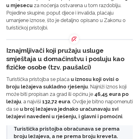
u mjesecu
za noćenja ostvarena u tom razdoblju.
Pojedine skupine, poput djece i invalida, plaćaju
umanjene iznose, što je detaljno opisano u Zakonu o
turističkoj pristojbi.
Iznajmljivači koji pružaju usluge
smještaja u domaćinstvu i posluju kao
fizičke osobe (tzv. paušalci)
Turistička pristojba se plaća
u iznosu koji ovisi o
broju ležajeva sukladno rješenju
. Najniži iznos koji
može biti propisan za grad ili općinu je
46,45 eura po
ležaju
, a najviši
132,72 eura
. Ovdje je bitno napomenuti
da se
u broj ležajeva jednako uračunavaju svi
ležajevi navedeni u rješenju, i glavni i pomoćni
.
Turistička pristojba obračunava se prema
broju ležajeva, a ne prema broju kreveta.