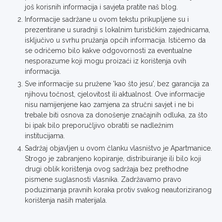
još korisnih informacija i savjeta pratite naš blog.
Informacije sadržane u ovom tekstu prikupljene su i
prezentirane u suradnji s lokalnim turističkim zajednicama,
isključivo u svrhu pružanja općih informacija. Ističemo da
se odričemo bilo kakve odgovornosti za eventualne
nesporazume koji mogu proizaći iz korištenja ovih
informacija.
Sve informacije su pružene 'kao što jesu', bez garancija za
njihovu točnost, cjelovitost ili aktualnost. Ove informacije
nisu namijenjene kao zamjena za stručni savjet i ne bi
trebale biti osnova za donošenje značajnih odluka, za što
bi ipak bilo preporučljivo obratiti se nadležnim
institucijama.
Sadržaj objavljen u ovom članku vlasništvo je Apartmanice.
Strogo je zabranjeno kopiranje, distribuiranje ili bilo koji
drugi oblik korištenja ovog sadržaja bez prethodne
pismene suglasnosti vlasnika. Zadržavamo pravo
poduzimanja pravnih koraka protiv svakog neautoriziranog
korištenja naših materijala.