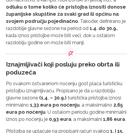
odluku o tome koliko će pristojba iznositi donose
županijske skupštine za svaki grad ili općinu na
svojem području pojedinačno
. Također, definirano je
razdoblje glavne sezone na period od
1.4. do 30.9.
,
kada iznos pristojbe može biti veći, dok u ostalom
razdoblju godine on može biti manji.
Iznajmljivači koji posluju preko obrta ili
poduzeća
Po svakom ostvarenom noćenju gost plaća turističku
pristojbu iznajmljivaču. Propisano je da u razdoblju
glavne sezone
(1.4. – 30.9.)
turistička pristojba iznosi
minimalno
1,33 eura po noćenju
, a maksimalno
2,65
eura po noćenju
. U ostalom periodu godine minimalni
iznos po noćenju je
0,93 eura
, a maksimalni
1,86 eura
.
Pristojba se uplaćuje na propisani račun svakog
1. i 15.