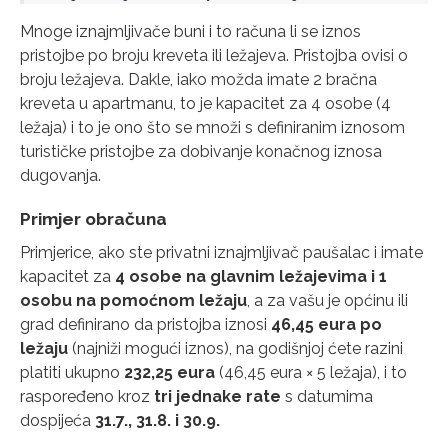
Mnoge iznajmljivače buni i to računa li se iznos
pristojbe po broju kreveta ili ležajeva. Pristojba ovisi o
broju ležajeva. Dakle, iako možda imate 2 bračna
kreveta u apartmanu, to je kapacitet za 4 osobe (4
ležaja) i to je ono što se množi s definiranim iznosom
turističke pristojbe za dobivanje konačnog iznosa
dugovanja.
Primjer obračuna
Primjerice, ako ste privatni iznajmljivač paušalac i imate
kapacitet za
4 osobe na glavnim ležajevima i 1
osobu na pomoćnom ležaju
, a za vašu je općinu ili
grad definirano da pristojba iznosi
46,45 eura po
ležaju
(najniži mogući iznos), na godišnjoj ćete razini
platiti ukupno
232,25 eura
(46,45 eura × 5 ležaja), i to
raspoređeno kroz
tri jednake rate
s datumima
dospijeća
31.7., 31.8. i 30.9.