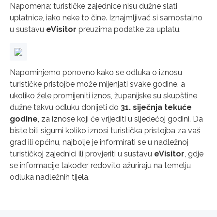
Napomena: turističke zajednice nisu dužne slati
uplatnice, iako neke to čine. Iznajmljivač si samostalno
u sustavu
eVisitor
preuzima podatke za uplatu.
Napominjemo ponovno kako se odluka o iznosu
turističke pristojbe može mijenjati svake godine, a
ukoliko žele promijeniti iznos, županijske su skupštine
dužne takvu odluku donijeti do
31. siječnja tekuće
godine
, za iznose koji će vrijediti u sljedećoj godini. Da
biste bili sigurni koliko iznosi turistička pristojba za vaš
grad ili općinu, najbolje je informirati se u nadležnoj
turističkoj zajednici ili provjeriti u sustavu
eVisitor
, gdje
se informacije također redovito ažuriraju na temelju
odluka nadležnih tijela.