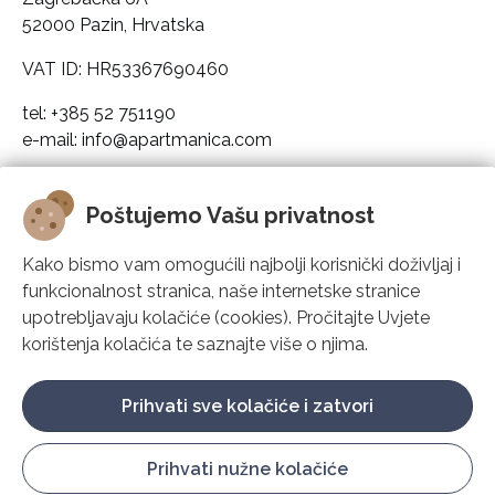
52000 Pazin, Hrvatska
VAT ID: HR53367690460
tel: +385 52 751190
e-mail: info@apartmanica.com
Pravni podaci društva
Poštujemo Vašu privatnost
Apartmanica
Kako bismo vam omogućili najbolji korisnički doživljaj i
funkcionalnost stranica, naše internetske stranice
Rješenje
upotrebljavaju kolačiće (cookies). Pročitajte Uvjete
korištenja kolačića te saznajte više o njima.
Podrška
Prihvati sve kolačiće i zatvori
Prihvati nužne kolačiće