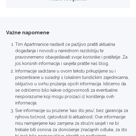
Važne napomene
Tim Apartmanice nastavit će pažljivo pratiti aktualna
događanja i novosti u narednom razdoblju te
pravovremeno obavještavati svoje korisnike i pratitelje. Za
još korisnih informacija i savjeta pratite naš blog.
Informacije sadržane u ovom tekstu prikupljene su i
prezentirane u suradnji s lokalnim turističkim zajednicama,
isključivo u svrhu pružanja općih informacija. Ističemo da
se odričemo bilo kakve odgovornosti za eventualne
nesporazume koji mogu proizaći iz korištenja ovih
informacija.
Sve informacije su pružene 'kao što jesu', bez garancija za
njihovu točnost, cjelovitost ili aktualnost. Ove informacije
nisu namijenjene kao zamjena za stručni savjet i ne bi
trebale biti osnova za donošenje značajnih odluka, za što
bi ipak bilo preporučljivo obratiti se nadležnim