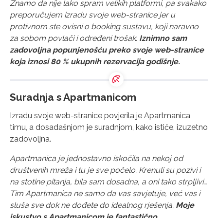
Znamo da nije lako spram velikih platformi, pa svakako
preporučujem izradu svoje web-stranice jer u
protivnom ste ovisni o booking sustavu, koji naravno
za sobom povlači i određeni trošak.
Iznimno sam
zadovoljna popunjenošću preko svoje web-stranice
koja iznosi 80 % ukupnih rezervacija godišnje.
Suradnja s Apartmanicom
Izradu svoje web-stranice povjerila je Apartmanica
timu, a dosadašnjom je suradnjom, kako ističe, izuzetno
zadovoljna.
Apartmanica je jednostavno iskočila na nekoj od
društvenih mreža i tu je sve počelo. Krenuli su pozivi i
na stotine pitanja, bila sam dosadna, a oni tako strpljivi…
Tim Apartmanica ne samo da vas savjetuje, već vas i
sluša sve dok ne dođete do idealnog rješenja.
Moje
iskustvo s Apartmanicom je fantastično,