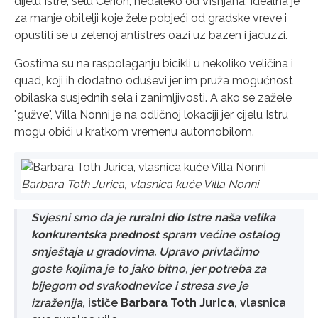
dijelu Istre, selu Cerion, nedaleko od Višnjana.
Idealna je
za manje obitelji koje žele pobjeći od gradske vreve i
opustiti se u zelenoj antistres oazi uz bazen i jacuzzi.
Gostima su na raspolaganju bicikli u nekoliko veličina i
quad, koji ih dodatno oduševi jer im pruža mogućnost
obilaska susjednih sela i zanimljivosti. A ako se zažele
"gužve", Villa Nonni je na odličnoj lokaciji jer cijelu Istru
mogu obići u kratkom vremenu automobilom.
Barbara Toth Jurica, vlasnica kuće Villa Nonni
Svjesni smo da je
ruralni dio Istre naša velika
konkurentska prednost
spram većine ostalog
smještaja u gradovima. Upravo privlačimo
goste kojima je to jako bitno, jer potreba za
bijegom od svakodnevice i stresa sve je
izraženija,
ističe
Barbara Toth Jurica
, vlasnica