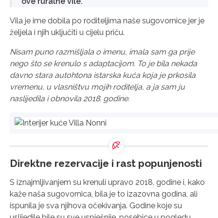
ove ruralne vile.
Vila je ime dobila po roditeljima naše sugovornice jer je
željela i njih uključiti u cijelu priču.
Nisam puno razmišljala o imenu, imala sam ga prije
nego što se krenulo s adaptacijom. To je bila nekada
davno stara autohtona istarska kuća koja je prkosila
vremenu, u vlasništvu mojih roditelja, a ja sam ju
naslijedila i obnovila 2018. godine.
Direktne rezervacije i rast popunjenosti
S iznajmljivanjem su krenuli upravo 2018. godine i, kako
kaže naša sugovornica, bila je to izazovna godina, ali
ispunila je sva njihova očekivanja. Godine koje su
uslijedile bile su sve uspješnije, posebice u pogledu