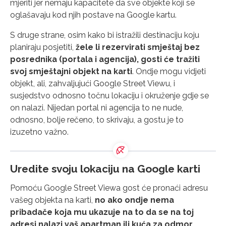
mjeriti jer nemaju kapacitete da sve objekte koji se
oglašavaju kod njih postave na Google kartu.
S druge strane, osim kako bi istražili destinaciju koju
planiraju posjetiti,
žele li rezervirati smještaj bez
posrednika (portala i agencija), gosti će tražiti
svoj smještajni objekt na karti
. Ondje mogu vidjeti
objekt, ali, zahvaljujući Google Street Viewu, i
susjedstvo odnosno točnu lokaciju i okruženje gdje se
on nalazi. Nijedan portal ni agencija to ne nude,
odnosno, bolje rečeno, to skrivaju, a gostu je to
izuzetno važno.
Uredite svoju lokaciju na Google karti
Pomoću Google Street Viewa gost će pronaći adresu
vašeg objekta na karti,
no ako ondje nema
pribadače koja mu ukazuje na to da se na toj
adresi nalazi vaš apartman ili kuća za odmor,