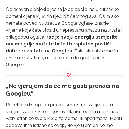
Oglašavanje objekta jedna je od opcija, no u turističkoj
domeni cijena ključnih riječi bit će vrtoglava. Osim ako
nemate poveći budžet za Google oglase, znanje i
vrijeme koje ćete uložiti u neprestanu analizu rezultata i
prilagodbu oglasa,
radije svoju energiju usmjerite
onamo gdje možete brže i besplatno postići
dobre rezultate na Googleu
. Čak i ako niste među
prvim rezultatima, možete doći do gostiju preko
Googlea.
„Ne vjerujem da će me gosti pronaći na
Googleu“
Početkom listopada proveli smo istraživanje i pitali
iznajmljivače zašto se još uvijek nisu odlučili na izradu
web-stranice svoje kuće za odmor ili apartmana. Među
odgovorima isticao se ovaj: „Ne vjerujem da će me