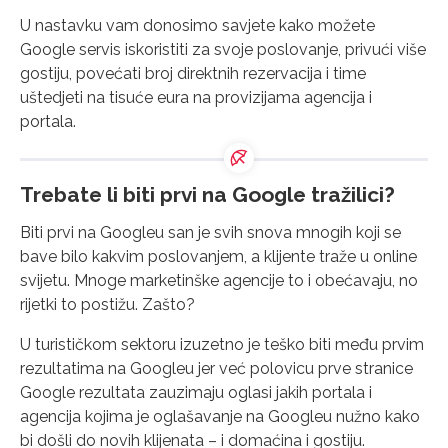
U nastavku vam donosimo savjete kako možete
Google servis iskoristiti za svoje poslovanje, privući više
gostiju, povećati broj direktnih rezervacija i time
uštedjeti na tisuće eura na provizijama agencija i
portala.
Trebate li biti prvi na Google tražilici?
Biti prvi na Googleu san je svih snova mnogih koji se
bave bilo kakvim poslovanjem, a klijente traže u online
svijetu. Mnoge marketinške agencije to i obećavaju, no
rijetki to postižu. Zašto?
U turističkom sektoru izuzetno je teško biti među prvim
rezultatima na Googleu jer već polovicu prve stranice
Google rezultata zauzimaju oglasi jakih portala i
agencija kojima je oglašavanje na Googleu nužno kako
bi došli do novih klijenata – i domaćina i gostiju.