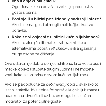
Ima li objekt okućnicu?
Ograđena zelena površina velika je prednost za
goste s psima.
Postoje li u blizini pet-friendly sadržaji i plaže?
Ako ih nema, gosti bi mogli imati lošije iskustvo
boravka.
Kako se vi osjećate u blizini kućnih ljubimaca?
Ako ste alergični ili imate strah, razmislite o
alternativama poput
self check-ina
ili angažiranja
druge osobe za čišćenje.
Ovu odluku nije dobro donijeti ishitreno. Iako volite pse i
mačke, objekt ustupate drugim ljudima i ne možete
znati kako se oni brinu o svom kućnom ljubimcu.
Ako se ipak odlučite za
pet-friendly
opciju, svakako to
jasno istaknite. Kvalitetne fotografije kućnih ljubimaca u
apartmanu, dvorištu ili uz bazen mogu biti snažan
motivator za potencijalne goste.