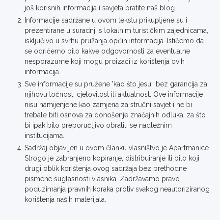
još korisnih informacija i savjeta pratite naš blog.
Informacije sadržane u ovom tekstu prikupljene su i
prezentirane u suradnji s lokalnim turističkim zajednicama,
isključivo u svrhu pružanja općih informacija. Ističemo da
se odričemo bilo kakve odgovornosti za eventualne
nesporazume koji mogu proizaći iz korištenja ovih
informacija.
Sve informacije su pružene 'kao što jesu', bez garancija za
njihovu točnost, cjelovitost ili aktualnost. Ove informacije
nisu namijenjene kao zamjena za stručni savjet i ne bi
trebale biti osnova za donošenje značajnih odluka, za što
bi ipak bilo preporučljivo obratiti se nadležnim
institucijama.
Sadržaj objavljen u ovom članku vlasništvo je Apartmanice.
Strogo je zabranjeno kopiranje, distribuiranje ili bilo koji
drugi oblik korištenja ovog sadržaja bez prethodne
pismene suglasnosti vlasnika. Zadržavamo pravo
poduzimanja pravnih koraka protiv svakog neautoriziranog
korištenja naših materijala.