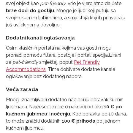
svoj objekt kao
pet-friendly
, vrlo je vjerojatno da ćete
brže doći do gostiju
. Mnogo je ljudi koji putuju sa
svojim kućnim ljubimcima, a smještaja koji ih prihvaćaju
još uvijek nema dovoljno.
Dodatni kanali oglašavanja
Osim klasičnih portala na kojima vas gosti mogu
pronaći pomoću filtara, postoje i portali specijalizirani
za
pet-friendly
smještaj, poput
Pet Friendly
Accommodations
. Time dobivate dodatne kanale
oglašavanja bez dodatnog napora.
Veća zarada
Mnogi iznajmljivači dodatno naplaćuju boravak kućnih
ljubimaca. Najčešće je riječ o naknadi od oko
10 € po
kućnom ljubimcu i noćenju
. Kod boravka od 10 dana,
to može značiti dodatnih
100 € prihoda
po jednom
kućnom ljubimcu.