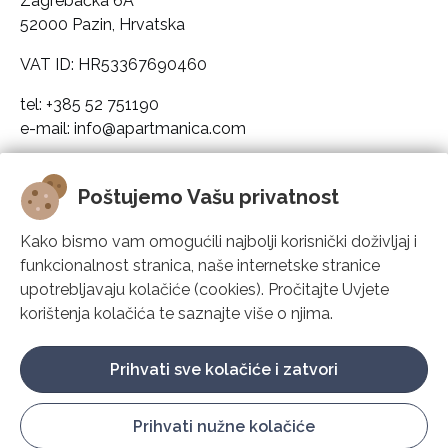
Zagrebačka 6A
52000 Pazin, Hrvatska
VAT ID: HR53367690460
tel: +385 52 751190
e-mail: info@apartmanica.com
Pravni podaci društva
Poštujemo Vašu privatnost
Apartmanica
Kako bismo vam omogućili najbolji korisnički doživljaj i
funkcionalnost stranica, naše internetske stranice
Rješenje
upotrebljavaju kolačiće (cookies). Pročitajte Uvjete
korištenja kolačića te saznajte više o njima.
Podrška
Prihvati sve kolačiće i zatvori
Prihvati nužne kolačiće