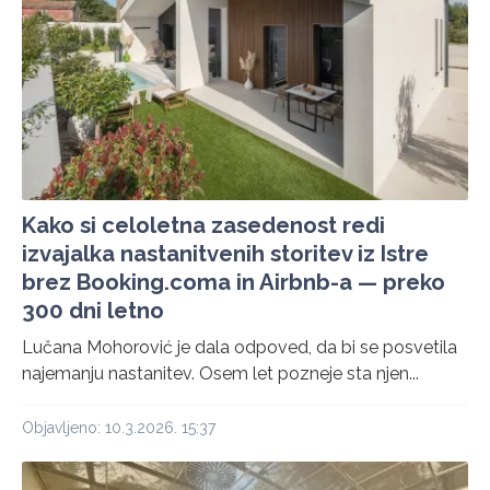
Kako si celoletna zasedenost redi
izvajalka nastanitvenih storitev iz Istre
brez Booking.coma in Airbnb-a — preko
300 dni letno
Lučana Mohorović je dala odpoved, da bi se posvetila
najemanju nastanitev. Osem let pozneje sta njen...
Objavljeno: 10.3.2026. 15:37