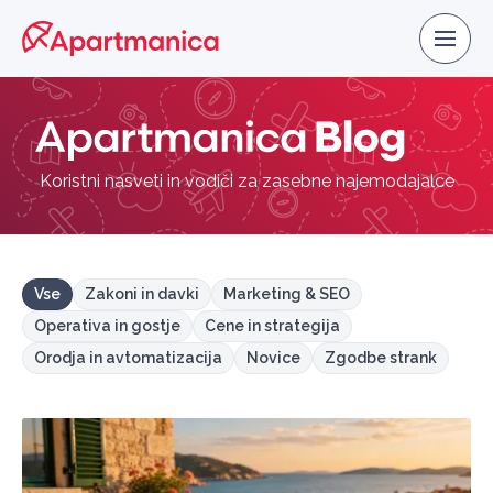
Koristni nasveti in vodiči za zasebne najemodajalce
Vse
Zakoni in davki
Marketing & SEO
Operativa in gostje
Cene in strategija
Orodja in avtomatizacija
Novice
Zgodbe strank