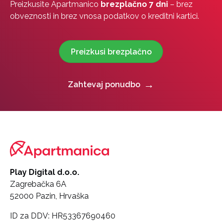
Preizkusite Apartmanico
brezplačno 7 dni
– brez
obveznosti in brez vnosa podatkov o kreditni kartici.
Preizkusi brezplačno
Zahtevaj ponudbo
Play Digital d.o.o.
Zagrebačka 6A
52000 Pazin, Hrvaška
ID za DDV: HR53367690460