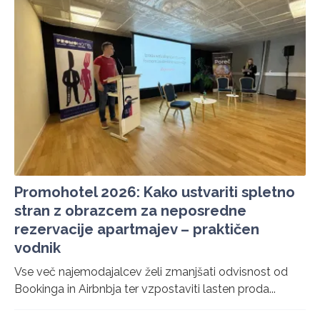
Promohotel 2026: Kako ustvariti spletno
stran z obrazcem za neposredne
rezervacije apartmajev – praktičen
vodnik
Vse več najemodajalcev želi zmanjšati odvisnost od
Bookinga in Airbnbja ter vzpostaviti lasten proda...