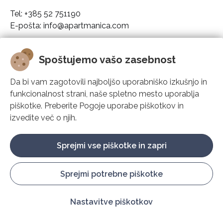
Tel: +385 52 751190
E-pošta: info@apartmanica.com
Podatki o podjetju
Spoštujemo vašo zasebnost
Apartmanica
Da bi vam zagotovili najboljšo uporabniško izkušnjo in
funkcionalnost strani, naše spletno mesto uporablja
Rešitve
piškotke. Preberite Pogoje uporabe piškotkov in
izvedite več o njih.
Podpora
Sprejmi vse piškotke in zapri
Sprejmi potrebne piškotke
Konfiguriraj piškotke
Nastavitve piškotkov
© Play Digital d.o.o. 2009. - 2026.