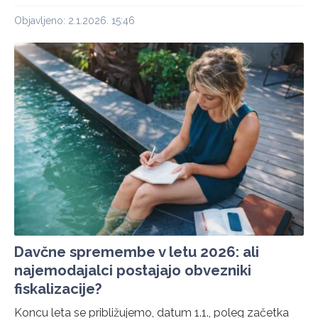
Objavljeno: 2.1.2026. 15:46
Davčne spremembe v letu 2026: ali
najemodajalci postajajo obvezniki
fiskalizacije?
Koncu leta se približujemo, datum 1.1., poleg začetka