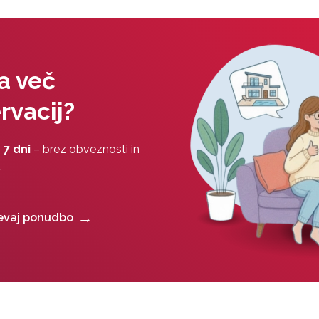
na več
rvacij?
 7 dni
– brez obveznosti in
.
evaj ponudbo