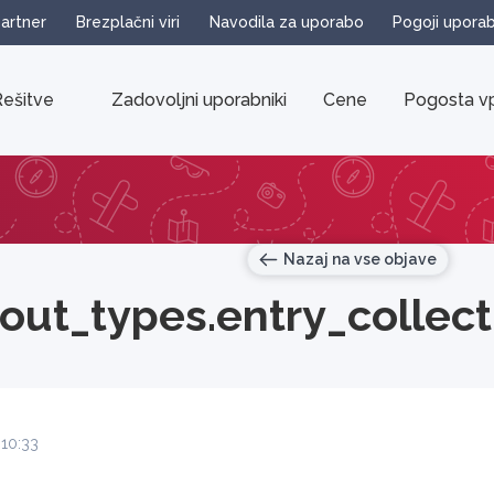
partner
Brezplačni viri
Navodila za uporabo
Pogoji upora
ešitve
Zadovoljni uporabniki
Cene
Pogosta vp
Nazaj na vse objave
yout_types.entry_collect
 10:33