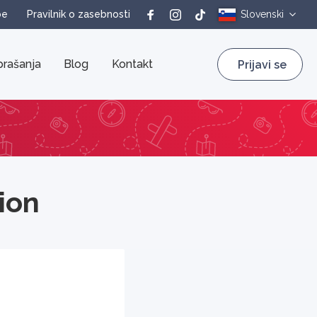
be
Pravilnik o zasebnosti
Slovenski
rašanja
Blog
Kontakt
Prijavi se
ion