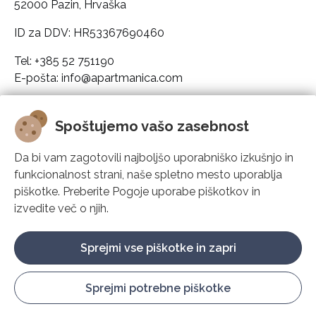
52000 Pazin, Hrvaška
ID za DDV: HR53367690460
Tel: +385 52 751190
E-pošta: info@apartmanica.com
Podatki o podjetju
Spoštujemo vašo zasebnost
Apartmanica
Da bi vam zagotovili najboljšo uporabniško izkušnjo in
funkcionalnost strani, naše spletno mesto uporablja
Rešitve
piškotke. Preberite Pogoje uporabe piškotkov in
izvedite več o njih.
Podpora
Sprejmi vse piškotke in zapri
Sprejmi potrebne piškotke
Konfiguriraj piškotke