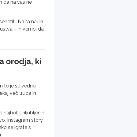
in da na vas ne
enetiti. Na ta način
 čustva – in vemo, da
 orodja, ki
in to je še vedno
nekaj več truda in
najbolj priljubljenih
avo, Instagram story
hko se igrate s
.