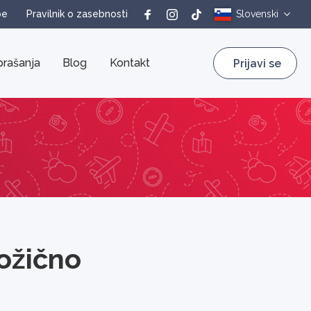
be
Pravilnik o zasebnosti
Slovenski
rašanja
Blog
Kontakt
Prijavi se
ožično