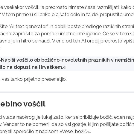
 vsekakor voščiti, a preprosto nimate časa razmišljati, kako o
V tem primeru si lahko olajšate delo in ta del prepustite umetn
išite “AI text generator” in dobili boste predloge različnih stran
ačno zaprosite za pomoč umetne inteligence. Če se v tem še n
vno je in hitro se nauči. V eno od teh AI orodij preprosto vpišet
.
Napiši voščilo ob božično-novoletnih praznikih v nemščin
bilo na dopust na Hrvaškem.«
i vas lahko prijetno presenetijo.
sebino voščil
i vlada naokrog, je tukaj zato, ker se približuje božič, eden 
 Vendar to ne pomeni, da so vsi gostje, ki jim pošiljate božično
prejeli sporočilo z napisom »Vesel božič«.