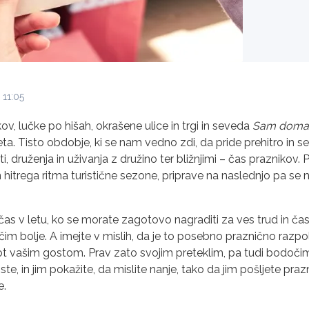
 11:05
kov, lučke po hišah, okrašene ulice in trgi in seveda
Sam doma
 leta. Tisto obdobje, ki se nam vedno zdi, da pride prehitro in s
ti, druženja in uživanja z družino ter bližnjimi – čas praznikov.
hitrega ritma turistične sezone, priprave na naslednjo pa se 
čas v letu, ko se morate zagotovo nagraditi za ves trud in čas, 
im bolje. A imejte v mislih, da je to posebno praznično razpol
t vašim gostom. Prav zato svojim preteklim, pa tudi bodoči
 ste, in jim pokažite, da mislite nanje, tako da jim pošljete praz
e.