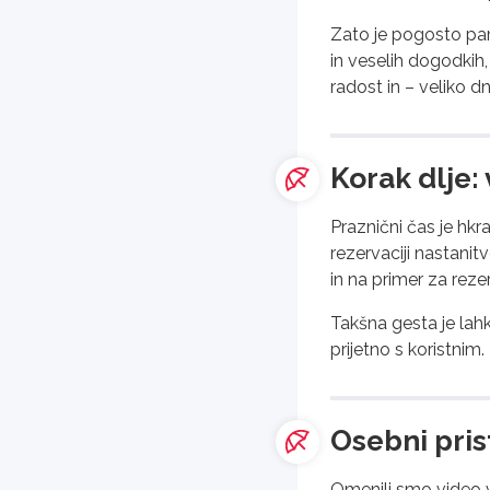
Zato je pogosto pam
in veselih dogodkih,
radost in – veliko 
Korak dlje:
Praznični čas je hk
rezervaciji nastanit
in na primer za rez
Takšna gesta je lah
prijetno s koristnim.
Osebni prist
Omenili smo video vo