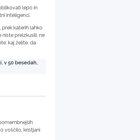
blikovati lepo in
i inteligenci.
i, prek katerih lahko
iste preizkusili, ne
e, kaj želite, da
i, v 50 besedah,
najpomembnejših
 voščilo, kristjani