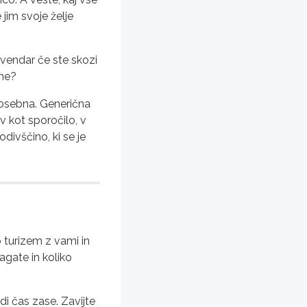
 jim svoje želje
 vendar če ste skozi
 ne?
j osebna. Generična
v kot sporočilo, v
ivščino, ki se je
 turizem z vami in
agate in koliko
i čas zase. Zavijte