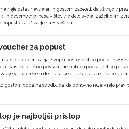
etneje ostati nevtralen in gostom zaželeti, da uživajo v praz
 ki jih december prinaša v številne dele sveta. Zaželite jim zdra
dni dopusta za uživanje na Hrvaškem.
 voucher za popust
rati tudi čas obdarovanja. Svojim gostom lahko podarite
vouch
ve pri vas. To je lahko povsem simboličen popust, lahko pa ste
ervacije v določenem delu leta, še posebej izven sezone, ponud
ko gostom dodatna spodbuda, da ponovno rezervirajo prav pr
op je najboljši pristop
ščila, spletna orodja za oblikovanje in celo umetno inteligen