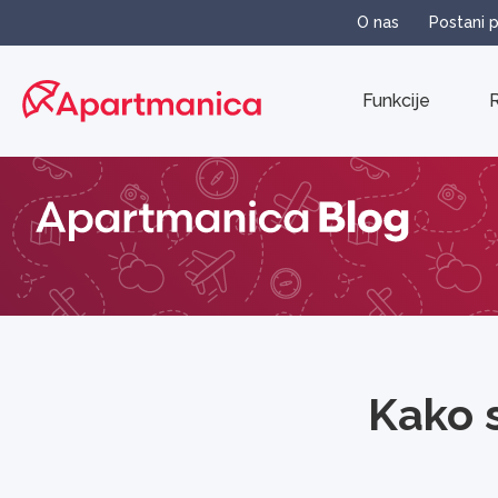
O nas
Postani 
Funkcije
R
Kako 