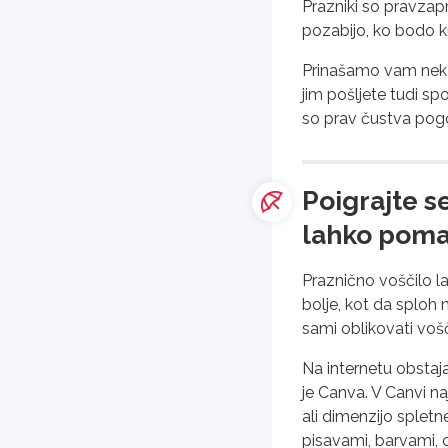
Prazniki so pravzapr
pozabijo, ko bodo k
Prinašamo vam nekaj 
jim pošljete tudi sp
so prav čustva pogos
Poigrajte s
lahko poma
Praznično voščilo la
bolje, kot da sploh n
sami oblikovati vošč
Na internetu obstaja
je Canva. V Canvi na
ali dimenzijo spletn
pisavami, barvami, o