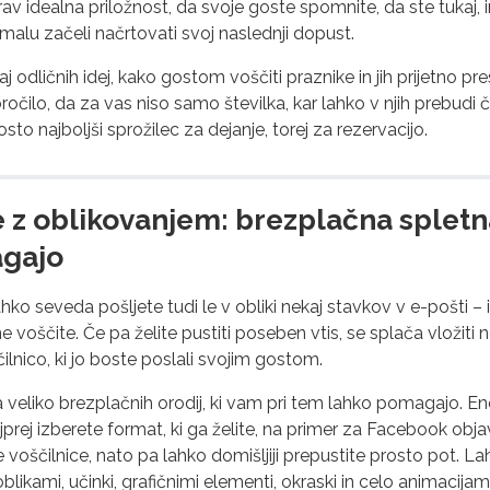
av idealna priložnost, da svoje goste spomnite, da ste tukaj, 
malu začeli načrtovati svoj naslednji dopust.
odličnih idej, kako gostom voščiti praznike in jih prijetno pres
oročilo, da za vas niso samo številka, kar lahko v njih prebudi
to najboljši sprožilec za dejanje, torej za rezervacijo.
e z oblikovanjem: brezplačna spletna
gajo
hko seveda pošljete tudi le v obliki nekaj stavkov v e-pošti – 
e voščite. Če pa želite pustiti poseben vtis, se splača vložiti 
ilnico, ki jo boste poslali svojim gostom.
 veliko brezplačnih orodij, ki vam pri tem lahko pomagajo. Eno 
jprej izberete format, ki ga želite, na primer za Facebook obj
e voščilnice, nato pa lahko domišljiji prepustite prosto pot. La
blikami, učinki, grafičnimi elementi, okraski in celo animacijami