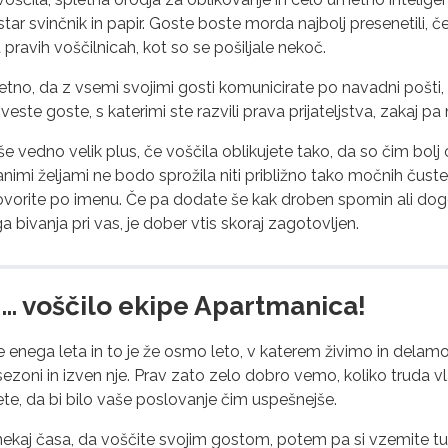
ar svinčnik in papir. Goste boste morda najbolj presenetili, če
 pravih voščilnicah, kot so se pošiljale nekoč.
etno, da z vsemi svojimi gosti komunicirate po navadni pošti,
zveste goste, s katerimi ste razvili prava prijateljstva, zakaj pa
še vedno velik plus, če voščila oblikujete tako, da so čim bol
nimi željami ne bodo sprožila niti približno tako močnih čuste
orite po imenu. Če pa dodate še kak droben spomin ali dogod
 bivanja pri vas, je dober vtis skoraj zagotovljen.
 … voščilo ekipe Apartmanica!
 enega leta in to je že osmo leto, v katerem živimo in delamo
sezoni in izven nje. Prav zato zelo dobro vemo, koliko truda vl
ete, da bi bilo vaše poslovanje čim uspešnejše.
nekaj časa, da voščite svojim gostom, potem pa si vzemite tud