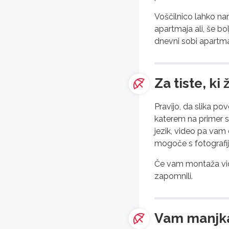
Voščilnico lahko nar
apartmaja ali, še b
dnevni sobi apartma
Za tiste, ki
Pravijo, da slika po
katerem na primer sv
jezik, video pa vam 
mogoče s fotografij
Če vam montaža videa
zapomnili.
Vam manjka