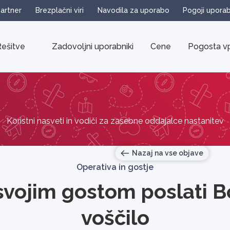
partner
Brezplačni viri
Navodila za uporabo
Pogoji upora
ešitve
Zadovoljni uporabniki
Cene
Pogosta vp
Koristni nasveti in vodiči za zasebne oddajalce nastanitev
Nazaj na vse objave
Operativa in gostje
svojim gostom poslati B
voščilo