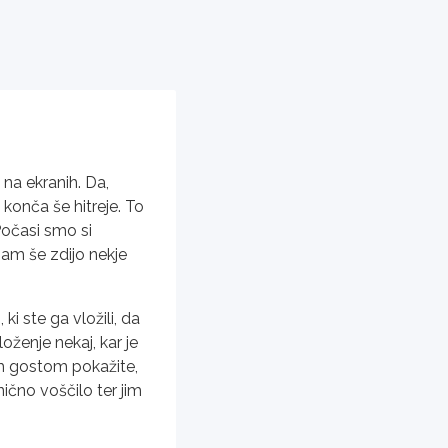
na ekranih. Da,
e konča še hitreje. To
 Počasi smo si
nam še zdijo nekje
ki ste ga vložili, da
oženje nekaj, kar je
m gostom pokažite,
nično voščilo ter jim