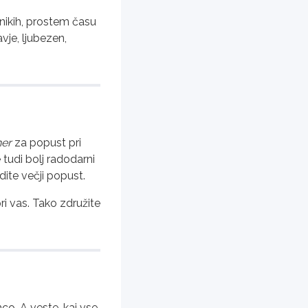
nikih, prostem času
vje, ljubezen,
er
za popust pri
 tudi bolj radodarni
ite večji popust.
i vas. Tako združite
co. A veste, kaj vse