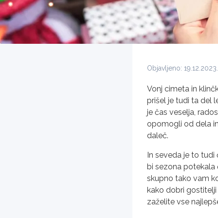
Objavljeno: 19.12.2023.
Vonj cimeta in klinč
prišel je tudi ta del
je čas veselja, rados
opomogli od dela in 
daleč.
In seveda je to tudi 
bi sezona potekala č
skupno tako vam ko
kako dobri gostitelji
zaželite vse najlepš