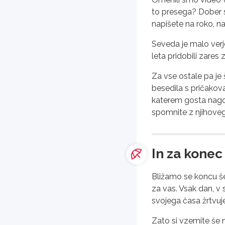
to presega? Dober st
napišete na roko, na
Seveda je malo verj
leta pridobili zares 
Za vse ostale pa je 
besedila s pričakova
katerem gosta nagov
spomnite z njihovega
In za konec
Bližamo se koncu še
za vas. Vsak dan, v 
svojega časa žrtvuj
Zato si vzemite še 