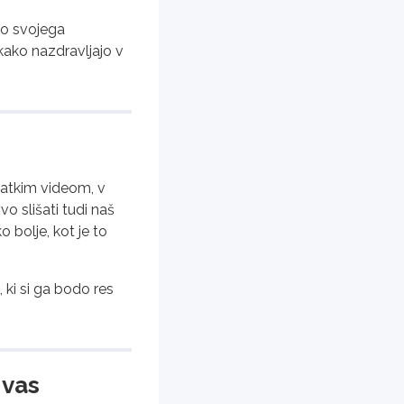
ijo svojega
kako nazdravljajo v
kratkim videom, v
o slišati tudi naš
 bolje, kot je to
 ki si ga bodo res
 vas