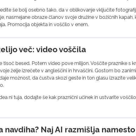
edite še bolj osebno tako, da v oblikovanje vključite fotograf
olje, nasmejane obraze članov svoje družine v božičnih kapah, 
ja. Promocija objekta in voščilo v enem.
 želijo več: video voščila
ve tisoč besed. Potem video pove milijon. Voščite praznike s 
oje želje izrečete v angleščini in hrvaščini. Gostom bo zanimiv
daje možnost, da čustva skozi geste in ton glasu izrazite veliko
o.
 ni tuja, dodajte še kak praznični učinek in ustvarite voščilo,
 navdiha? Naj AI razmišlja namesto